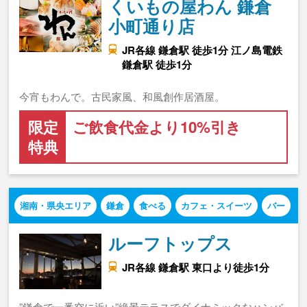
くいもの屋わん 鎌倉
小町通り店
JR各線 鎌倉駅 徒歩1分 江ノ島電鉄
鎌倉駅 徒歩1分
今宵もわんで。古民家風、和風創作居酒屋。
限定
ご飲食代金より10%引き
特典
湘南・県央エリア
鎌倉
食べる
カフェ・スイーツ
バー
ルーフトップス
JR各線 鎌倉駅 東口より徒歩1分
”鎌倉で一番空に近い”絶景テラスでダイナミックなハンバ