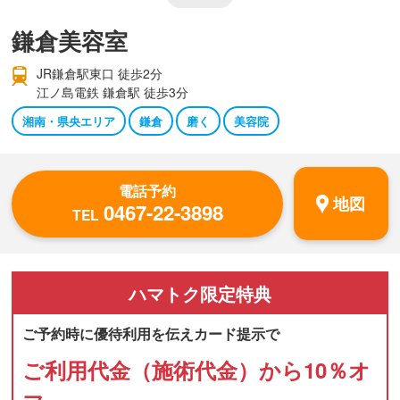
鎌倉美容室
JR鎌倉駅東口 徒歩2分
江ノ島電鉄 鎌倉駅 徒歩3分
湘南・県央エリア
鎌倉
磨く
美容院
電話予約
地図
0467-22-3898
TEL
ハマトク
限定特典
ご予約時に優待利用を伝えカード提示で
ご利用代金（施術代金）から10％オ