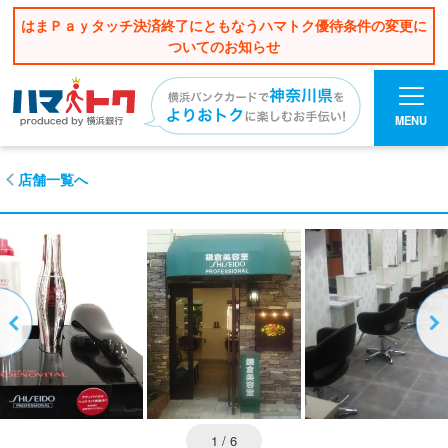
はまＰａｙタッチ決済終了にともなうハマトク優待条件の変更に
ついてのお知らせ
MENU
店舗一覧へ
1
/ 6