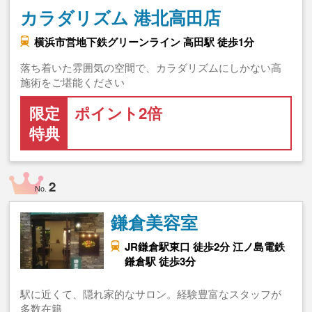
カラダリズム 港北高田店
横浜市営地下鉄グリーンライン 高田駅 徒歩1分
落ち着いた雰囲気の空間で、カラダリズムにしかない高
施術をご堪能ください
限定
ポイント2倍
特典
2
No.
鎌倉美容室
JR鎌倉駅東口 徒歩2分 江ノ島電鉄
鎌倉駅 徒歩3分
駅に近くて、隠れ家的なサロン。経験豊富なスタッフが
多数在籍