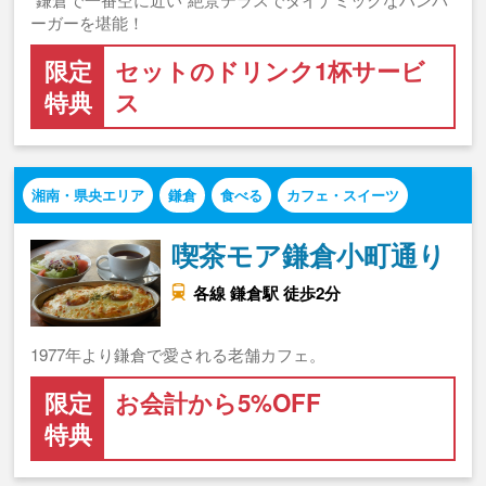
ーガーを堪能！
限定
セットのドリンク1杯サービ
特典
ス
湘南・県央エリア
鎌倉
食べる
カフェ・スイーツ
喫茶モア鎌倉小町通り
各線 鎌倉駅 徒歩2分
1977年より鎌倉で愛される老舗カフェ。
限定
お会計から5%OFF
特典