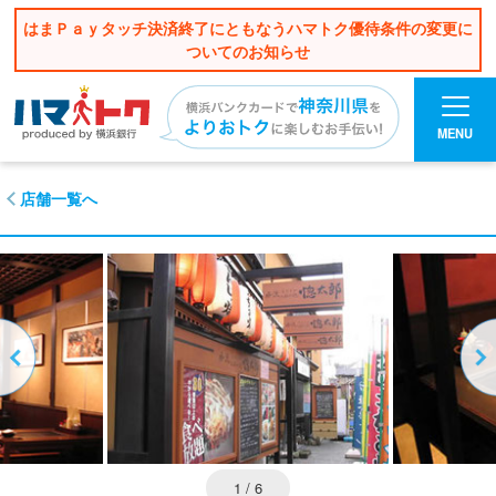
はまＰａｙタッチ決済終了にともなうハマトク優待条件の変更に
ついてのお知らせ
MENU
店舗一覧へ
1
/ 6