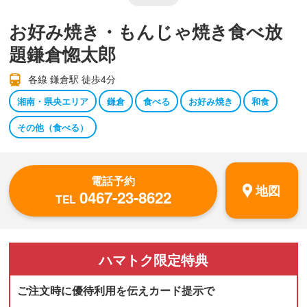
お好み焼き・もんじゃ焼き食べ放
題鎌倉惚太郎
各線 鎌倉駅 徒歩4分
湘南・県央エリア
鎌倉
食べる
お好み焼き
和食
その他（食べる）
電話予約
地図
0467-23-8622
TEL
ハマトク
限定特典
ご注文時に優待利用を伝えカード提示で