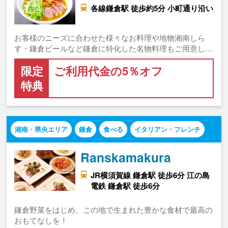
各線鎌倉駅 徒歩約5分 小町通り沿い
お客様のニーズに合わせた様々なお料理や地物湘南しら
す・鎌倉ビールなど鎌倉に特化した名物料理もご用意し…
限定
ご利用代金の5％オフ
特典
湘南・県央エリア
鎌倉
食べる
イタリアン・フレンチ
Ranskamakura
JR横須賀線 鎌倉駅 徒歩6分 江の島
電鉄 鎌倉駅 徒歩6分
鎌倉野菜をはじめ、この地で生まれた豊かな食材で最高の
おもてなしを！