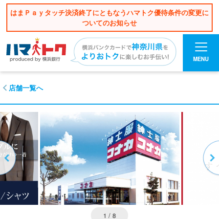
はまＰａｙタッチ決済終了にともなうハマトク優待条件の変更に
ついてのお知らせ
MENU
店舗一覧へ
1
/ 8