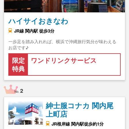
ハイサイおきなわ
JR線 関内駅 徒歩3分
一歩足を踏み入れれば、横浜で沖縄旅行気分が味わえる
お店です♪
限定
ワンドリンクサービス
特典
2
No.
紳士服コナカ 関内尾
上町店
JR根岸線 関内駅徒歩約1分