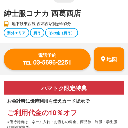
紳士服コナカ 西葛西店
地下鉄東西線 西葛西駅徒歩約3分
県外エリア
買う
その他（買う）
電話予約
地図
03-5696-2251
TEL
ハマトク
限定特典
お会計時に優待利用を伝えカード提示で
ご利用代金の10％オフ
※優待特典は、ネーム入れ・お直しの料金、商品券、制服・学生服
は割引対象外