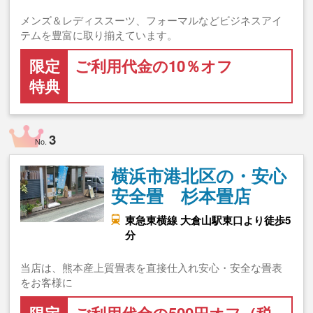
メンズ＆レディススーツ、フォーマルなどビジネスアイ
テムを豊富に取り揃えています。
限定
ご利用代金の10％オフ
特典
3
No.
横浜市港北区の・安心
安全畳 杉本畳店
東急東横線 大倉山駅東口より徒歩5
分
当店は、熊本産上質畳表を直接仕入れ安心・安全な畳表
をお客様に
限定
ご利用代金の500円オフ（税