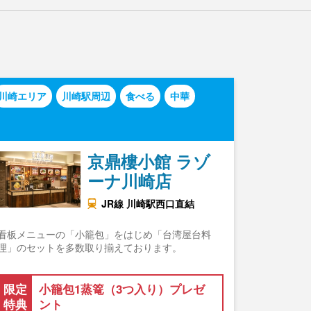
川崎エリア
川崎駅周辺
食べる
中華
京鼎樓小館 ラゾ
ーナ川崎店
JR線 川崎駅西口直結
看板メニューの「小籠包」をはじめ「台湾屋台料
理」のセットを多数取り揃えております。
限定
小籠包1蒸篭（3つ入り）プレゼ
特典
ント