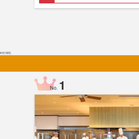
int(185)
1
No.