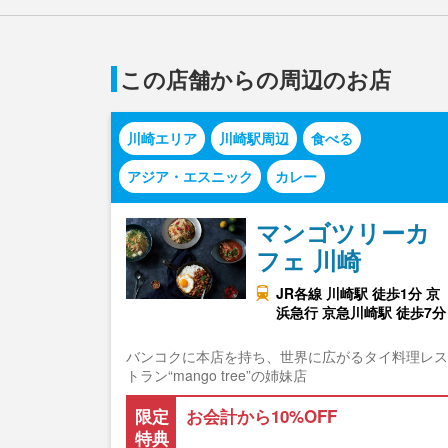
この店舗からの周辺のお店
川崎エリア
川崎駅周辺
食べる
アジア・エスニック
カレー
マンゴツリーカ
フェ 川崎
JR各線 川崎駅 徒歩1分 京
浜急行 京急川崎駅 徒歩7分
バンコクに本店を持ち、世界に広がるタイ料理レス
トラン“mango tree”の姉妹店
限定
お会計から10%OFF
特典