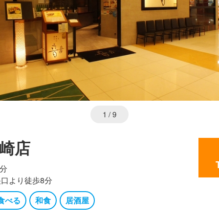
1
/ 9
川崎店
6分
央口より徒歩8分
食べる
和食
居酒屋