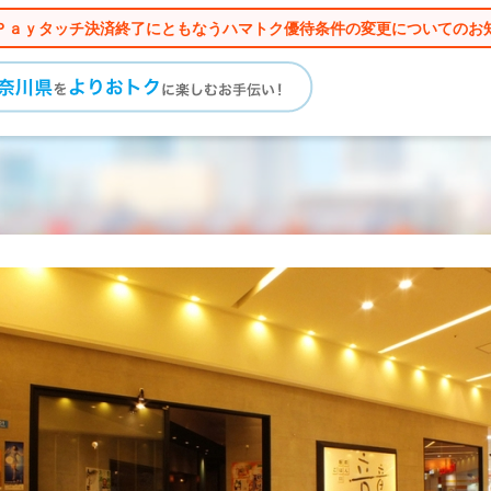
Ｐａｙタッチ決済終了にともなうハマトク優待条件の変更についてのお