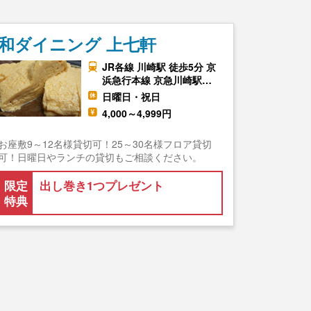
和ダイニング 上七軒
JR各線 川崎駅 徒歩5分 京
浜急行本線 京急川崎駅…
日曜日・祝日
4,000～4,999円
お座敷9～12名様貸切可！25～30名様フロア貸切
可！日曜日やランチの貸切もご相談ください。
限定
出し巻き1つプレゼント
特典