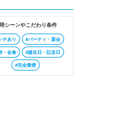
用シーンやこだわり条件
ンチあり
#パーティ・宴会
待・会食
#誕生日・記念日
#完全禁煙