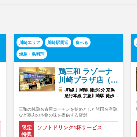
川崎エリア
川崎駅周辺
食べる
焼鳥・鳥料理
鶏三和 ラゾーナ
川崎プラザ店（…
JR線 川崎駅 徒歩2分 京浜
急行本線 京急川崎駅 徒歩…
三和の純鶏名古屋コーチンを始めとした諸国名産鶏
など鶏肉の本物の味を提供する店舗
限定
ソフトドリンク1杯サービス
特典