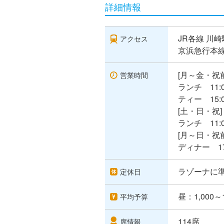
詳細情報
JR各線 川
アクセス
京浜急行本線
[月～金・祝
営業時間
ランチ 11:0
ティー 15:0
[土・日・祝]
ランチ 11:0
[月～日・祝
ディナー 17:
ラゾーナに
定休日
昼：1,000～
平均予算
114席
席情報