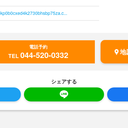
wckp0b0cxed4k2730bhsbp75za.c...
電話予約
地
044-520-0332
TEL
シェアする