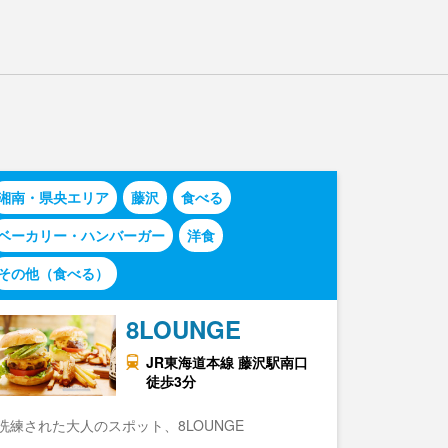
湘南・県央エリア
藤沢
食べる
ベーカリー・ハンバーガー
洋食
その他（食べる）
8LOUNGE
JR東海道本線 藤沢駅南口
徒歩3分
洗練された大人のスポット、8LOUNGE