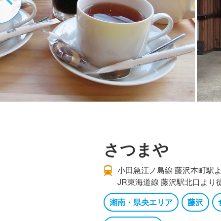
さつまや
小田急江ノ島線 藤沢本町駅よ
JR東海道線 藤沢駅北口より徒
湘南・県央エリア
藤沢