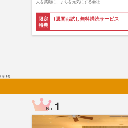
人を笑顔に、まちを元気にする会社
限定
1週間お試し無料購読サービス
特典
int(185)
1
No.