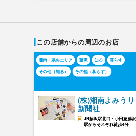
この店舗からの周辺のお店
湘南・県央エリア
藤沢
知る
暮らす
その他（知る）
その他（暮らす）
(株)湘南よみうり
新聞社
JR藤沢駅北口・小田急藤沢
駅からそれぞれ徒歩4分