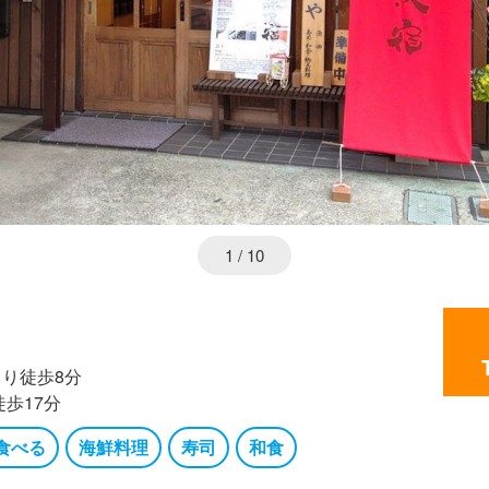
1
/ 10
り徒歩8分
歩17分
食べる
海鮮料理
寿司
和食