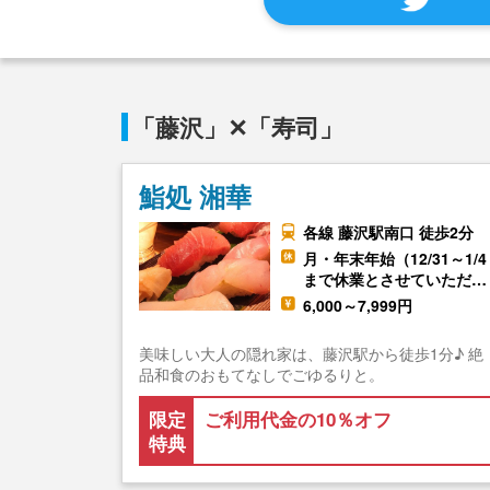
「藤沢」✕「寿司」
鮨処 湘華
各線 藤沢駅南口 徒歩2分
月・年末年始（12/31～1/4
まで休業とさせていただ…
6,000～7,999円
美味しい大人の隠れ家は、藤沢駅から徒歩1分♪ 絶
品和食のおもてなしでごゆるりと。
限定
ご利用代金の10％オフ
特典