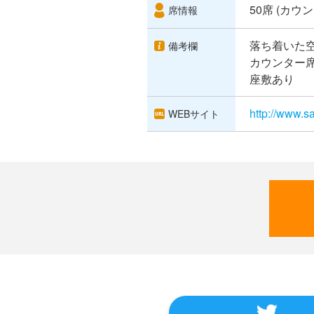
50席 (カ
席情報
落ち着いた
備考欄
カウンター
座敷あり
http://www.
WEBサイト