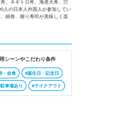
海鮮丼、ネギトロ丼、海老天丼、穴
00人の日本人外国人が参加してい
巻、細巻、握り寿司が美味しく楽
用シーンやこだわり条件
待・会食
#誕生日・記念日
用駐車場あり
#テイクアウト