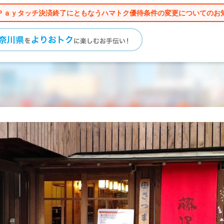
Ｐａｙタッチ決済終了にともなうハマトク優待条件の変更についてのお