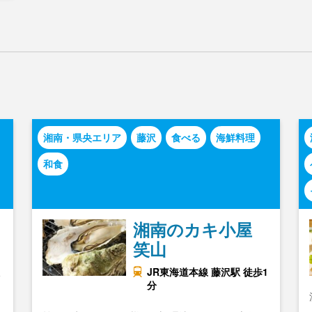
湘南・県央エリア
藤沢
食べる
海鮮料理
和食
湘南のカキ小屋
笑山
JR東海道本線 藤沢駅 徒歩1
分