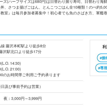
リーズ(ハーフサイズは680円)は日替わり握り寿司、日替わり
丼、さつま揚げごはん、とんこつごはん全10種類！のべ約5,0
司教室』は毎月参加者募集中！初心者でも魚のさばき方、軍艦
線 藤沢本町駅より徒歩8分
利
 藤沢駅北口より徒歩17分
#接
(L.O. 14:30)
#専
(L.O. 21:00)
17:00のお時間帯ご利用ご予約承ります
祭日及び事前予約は営業）
 夜：3,000円～3,999円