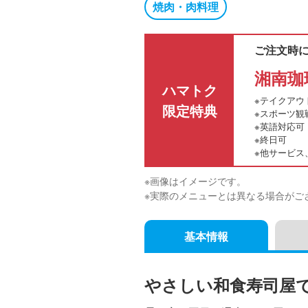
焼肉・肉料理
ご注文時
湘南珈
ハマトク
※テイクアウ
限定特典
※スポーツ観
※英語対応可
※終日可
※他サービス
※画像はイメージです。
※実際のメニューとは異なる場合がご
基本情報
やさしい和食寿司屋で