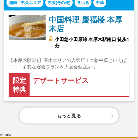
湘南・県央エリア
県央(その他)
食べる
中華
中国料理 慶福楼 本厚
木店
小田急小田原線 本厚木駅南口 徒歩1
分
【本厚木駅2分】厚木エリアの人気店！本格中華といえば
ココ！多彩な宴会プラン＆大宴会個室あり
限定
デザートサービス
特典
もっと見る
int(185)