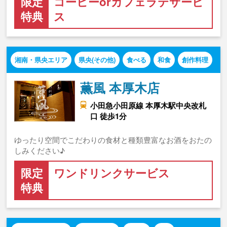
限定
コーヒーorカフェラテサービ
特典
ス
湘南・県央エリア
県央(その他)
食べる
和食
創作料理
薫風 本厚木店
小田急小田原線 本厚木駅中央改札
口 徒歩1分
ゆったり空間でこだわりの食材と種類豊富なお酒をおたの
しみください♪
限定
ワンドリンクサービス
特典