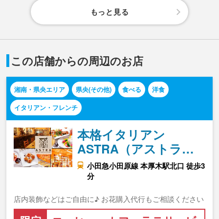
もっと見る
この店舗からの周辺のお店
湘南・県央エリア
県央(その他)
食べる
洋食
イタリアン・フレンチ
本格イタリアン
ASTRA（アストラ…
小田急小田原線 本厚木駅北口 徒歩3
分
店内装飾などはご自由に♪ お花購入代行もご相談ください