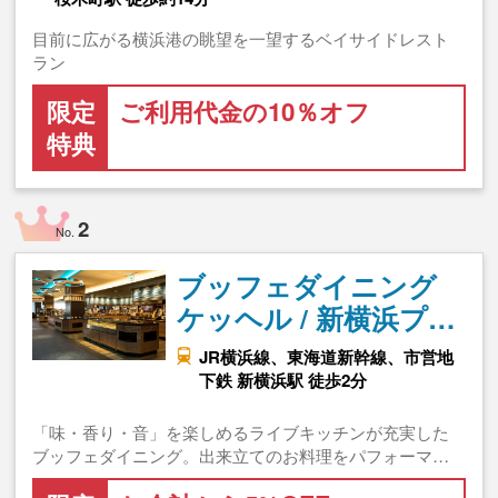
目前に広がる横浜港の眺望を一望するベイサイドレスト
ラン
限定
ご利用代金の10％オフ
特典
2
No.
ブッフェダイニング
ケッヘル / 新横浜プ…
JR横浜線、東海道新幹線、市営地
下鉄 新横浜駅 徒歩2分
「味・香り・音」を楽しめるライブキッチンが充実した
ブッフェダイニング。出来立てのお料理をパフォーマ…