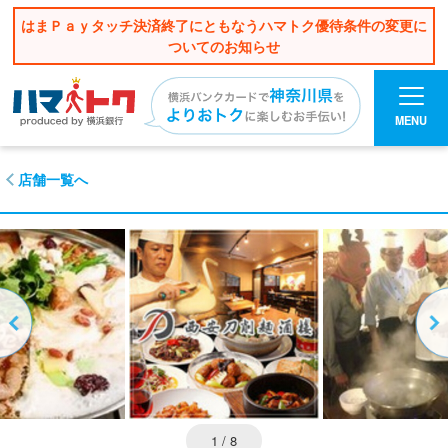
はまＰａｙタッチ決済終了にともなうハマトク優待条件の変更に
ついてのお知らせ
MENU
店舗一覧へ
1
/ 8