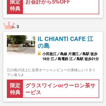
限定
お会計から5%OFF
特典
3
No.
iL CHIANTI CAFE 江
の島
小田急江ノ島線 片瀬江ノ島駅 徒歩
18分 江ノ島電鉄 江ノ島駅 徒歩21分
江の島の頂上に全席オーシャンビューの美味しいイタリ
アン有り♪
限定
グラスワインorウーロン茶サ
特典
ービス