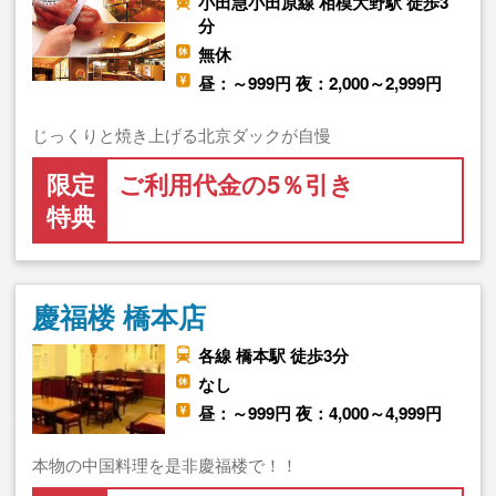
小田急小田原線 相模大野駅 徒歩3
分
無休
昼：～999円 夜：2,000～2,999円
じっくりと焼き上げる北京ダックが自慢
限定
ご利用代金の5％引き
特典
慶福楼 橋本店
各線 橋本駅 徒歩3分
なし
昼：～999円 夜：4,000～4,999円
本物の中国料理を是非慶福楼で！！