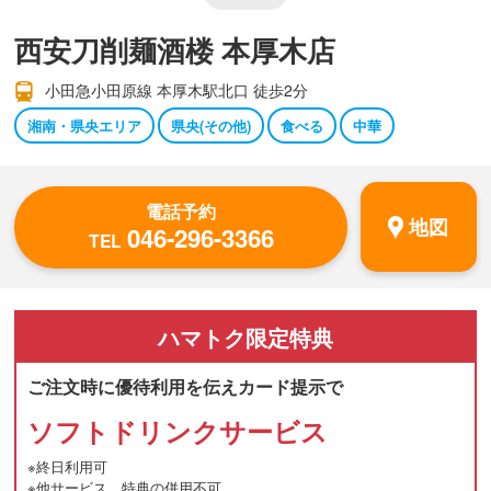
西安刀削麺酒楼 本厚木店
小田急小田原線 本厚木駅北口 徒歩2分
湘南・県央エリア
県央(その他)
食べる
中華
電話予約
地図
046-296-3366
TEL
ハマトク
限定特典
ご注文時に優待利用を伝えカード提示で
ソフトドリンクサービス
※終日利用可
※他サービス、特典の併用不可