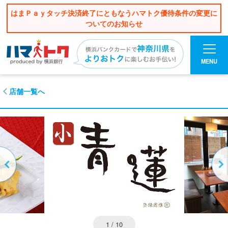
はまＰａｙタッチ決済終了にともなうハマトク優待条件の変更に
ついてのお知らせ
MENU
店舗一覧へ
1
/ 10