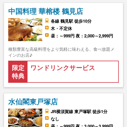
中国料理 華榕楼 鶴見店
各線 鶴見駅 徒歩10分
木・不定休
昼：～999円 夜：2,000～2,999円
種類豊富な高級料理をより気軽に味わえる、食べ放題メ
インのお店♪
限定
ワンドリンクサービス
特典
水仙閣東戸塚店
JR横須賀線 東戸塚駅 徒歩1分
なし
昼：～999円 夜：3,000～3,999円