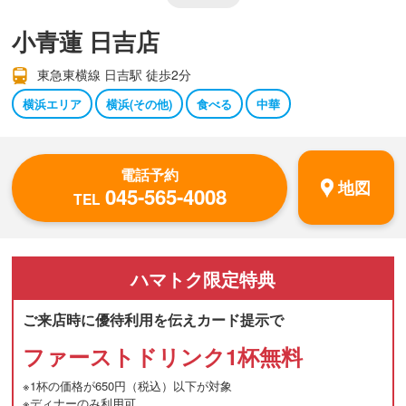
小青蓮 日吉店
東急東横線 日吉駅 徒歩2分
横浜エリア
横浜(その他)
食べる
中華
電話予約
地図
045-565-4008
TEL
ハマトク
限定特典
ご来店時に優待利用を伝えカード提示で
ファーストドリンク1杯無料
※1杯の価格が650円（税込）以下が対象
※ディナーのみ利用可