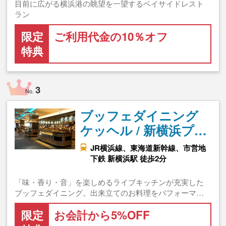
目前に広がる横浜港の眺望を一望するベイサイドレスト
ラン
限定
ご利用代金の10％オフ
特典
3
No.
ブッフェダイニング
ケッヘル / 新横浜プ…
JR横浜線、東海道新幹線、市営地
下鉄 新横浜駅 徒歩2分
「味・香り・音」を楽しめるライブキッチンが充実した
ブッフェダイニング。出来立てのお料理をパフォーマ…
限定
お会計から5%OFF