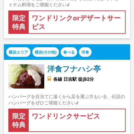
トナム料理をご堪能ください♪
限定
ワンドリンクorデザートサー
特典
ビス
横浜エリア
横浜(その他)
食べる
洋食
洋食フナハシ亭
各線 日吉駅 徒歩2分
ハンバーグを目当てに遠くから足を運ぶ方もいる、伝説の
ハンバーグをぜひご堪能ください♪
限定
ワンドリンクサービス
特典