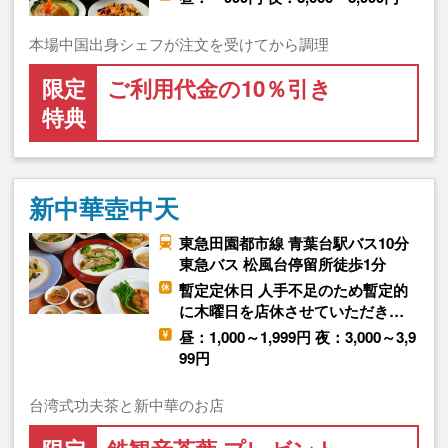
本場中国出身シェフが注文を受けてから調理
限定
ご利用代金の10％引き
特典
新中華壺中天
東急田園都市線 青葉台駅バス10分
東急バス 松風台停留所徒歩1分
暫定定休日 人手不足のため暫定的
に木曜日を店休させていただき…
昼：1,000～1,999円 夜：3,000～3,9
99円
台湾式功夫茶と新中華のお店