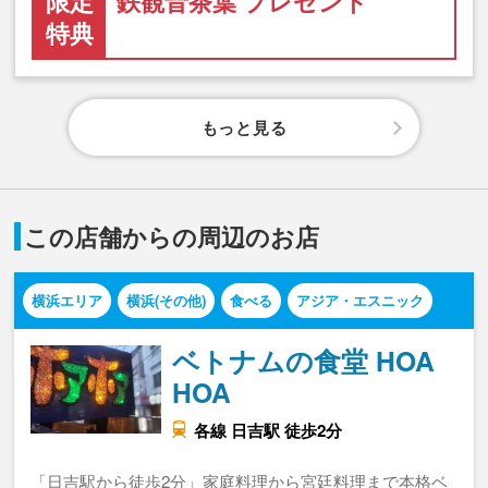
限定
鉄観音茶葉 プレゼント
特典
もっと見る
この店舗からの周辺のお店
横浜エリア
横浜(その他)
食べる
アジア・エスニック
ベトナムの食堂 HOA
HOA
各線 日吉駅 徒歩2分
「日吉駅から徒歩2分」家庭料理から宮廷料理まで本格ベ