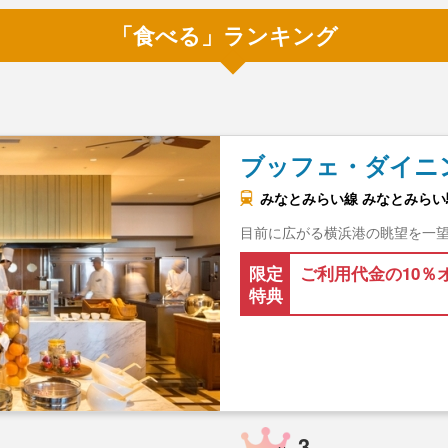
「食べる」ランキング
ブッフェ・ダイニ
みなとみらい線 みなとみらい駅
目前に広がる横浜港の眺望を一
限定
ご利用代金の10％
特典
3