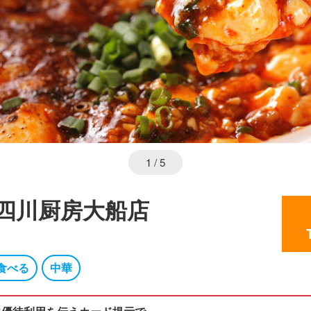
1
/ 5
四川厨房大船店
食べる
中華