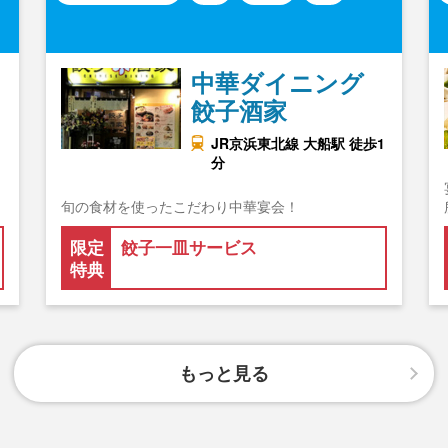
中華ダイニング
餃子酒家
JR京浜東北線 大船駅 徒歩1
分
旬の食材を使ったこだわり中華宴会！
限定
餃子一皿サービス
特典
もっと見る