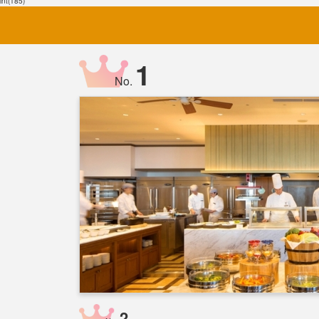
int(185)
1
No.
2