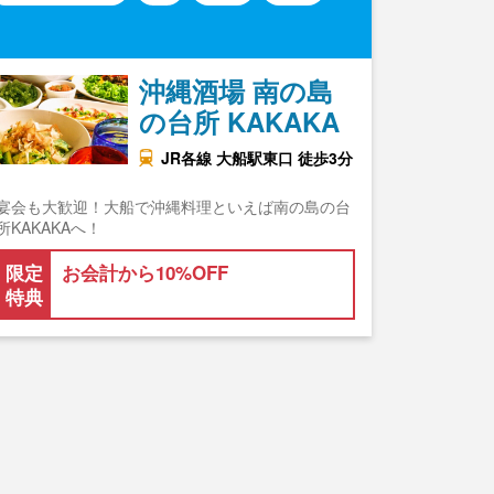
沖縄酒場 南の島
の台所 KAKAKA
JR各線 大船駅東口 徒歩3分
宴会も大歓迎！大船で沖縄料理といえば南の島の台
所KAKAKAへ！
限定
お会計から10%OFF
特典