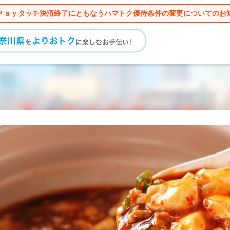
Ｐａｙタッチ決済終了にともなうハマトク優待条件の変更についてのお