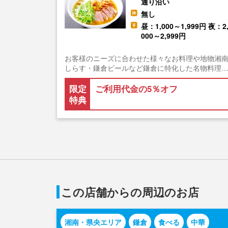
通り沿い
無し
昼：1,000～1,999円 夜：2
000～2,999円
お客様のニーズに合わせた様々なお料理や地物湘
しらす・鎌倉ビールなど鎌倉に特化した名物料理
限定
ご利用代金の5％オフ
特典
この店舗からの周辺のお店
湘南・県央エリア
鎌倉
食べる
中華