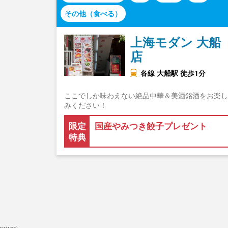
その他（食べる）
上海モダン 大船
店
各線 大船駅 徒歩1分
ここでしか味わえない絶品中華＆美酒銘酒をお楽し
みください！
限定
国産やみつき餃子プレゼント
特典