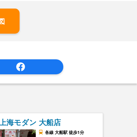
図
上海モダン 大船店
各線 大船駅 徒歩1分