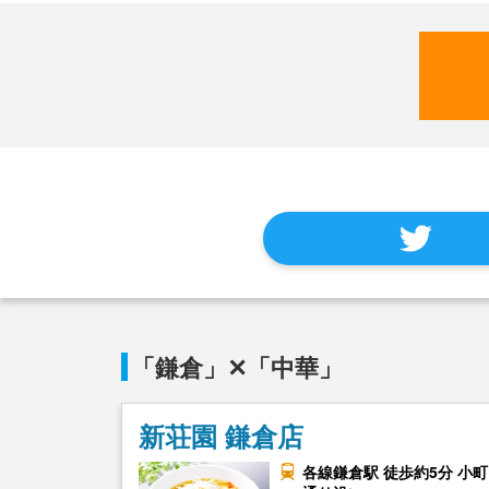
「鎌倉」✕「中華」
新荘園 鎌倉店
各線鎌倉駅 徒歩約5分 小町