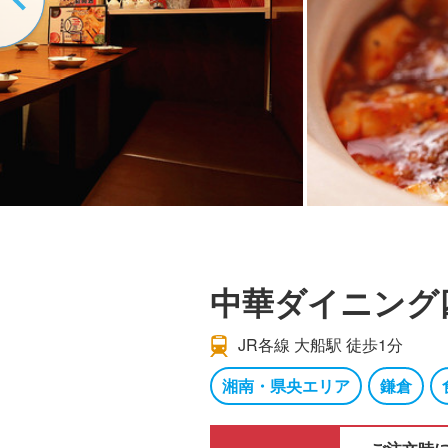
中華ダイニング
JR各線 大船駅 徒歩1分
湘南・県央エリア
鎌倉