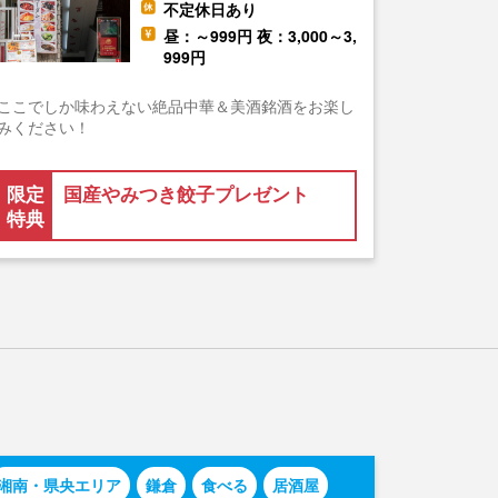
不定休日あり
昼：～999円 夜：3,000～3,
999円
ここでしか味わえない絶品中華＆美酒銘酒をお楽し
みください！
限定
国産やみつき餃子プレゼント
特典
湘南・県央エリア
鎌倉
食べる
居酒屋