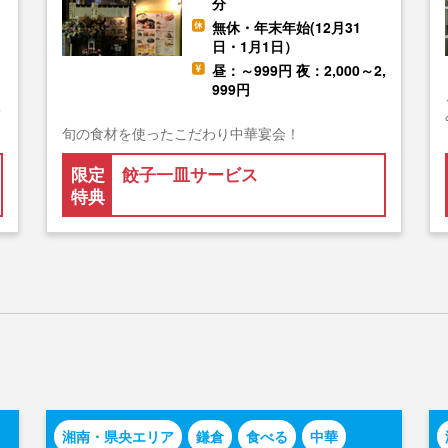
分
無休・年末年始(12月31
日・1月1日）
,
昼：～999円 夜：2,000～2,
999円
南
…
旬の食材を使ったこだわり中華宴会！
限定
餃子一皿サービス
特典
湘南・県央エリア
鎌倉
食べる
中華