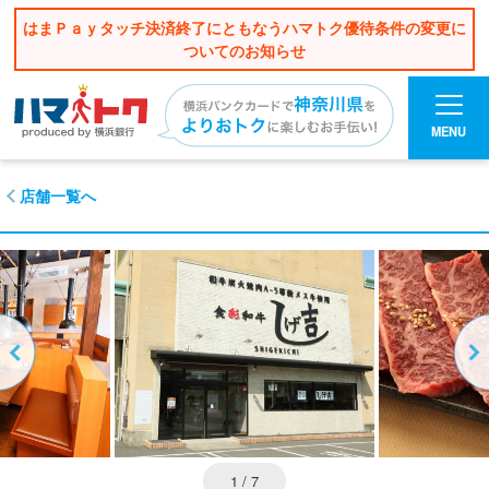
はまＰａｙタッチ決済終了にともなうハマトク優待条件の変更に
ついてのお知らせ
MENU
店舗一覧へ
1
/ 7