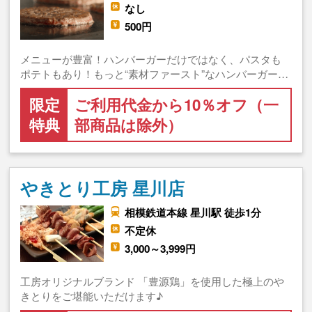
なし
500円
メニューが豊富！ハンバーガーだけではなく、パスタも
ポテトもあり！もっと“素材ファースト”なハンバーガー…
限定
ご利用代金から10％オフ（一
特典
部商品は除外）
やきとり工房 星川店
相模鉄道本線 星川駅 徒歩1分
不定休
3,000～3,999円
工房オリジナルブランド 「豊源鶏」を使用した極上のや
きとりをご堪能いただけます♪