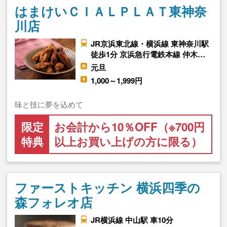
はまけいＣＩＡＬＰＬＡＴ東神奈
川店
JR京浜東北線・横浜線 東神奈川駅
徒歩1分 京浜急行電鉄本線 仲木…
元旦
1,000～1,999円
味と技に夢を込めて
限定
お会計から10％OFF（※700円
特典
以上お買い上げの方に限る）
ファーストキッチン 横浜四季の
森フォレオ店
JR横浜線 中山駅 車10分