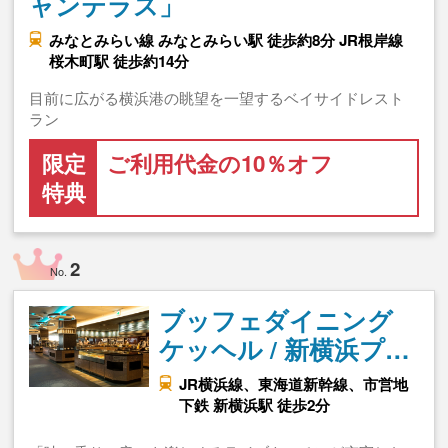
ャンテラス」
みなとみらい線 みなとみらい駅 徒歩約8分 JR根岸線
桜木町駅 徒歩約14分
目前に広がる横浜港の眺望を一望するベイサイドレスト
ラン
限定
ご利用代金の10％オフ
特典
2
No.
ブッフェダイニング
ケッヘル / 新横浜プ…
JR横浜線、東海道新幹線、市営地
下鉄 新横浜駅 徒歩2分