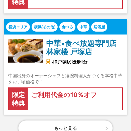
特典
横浜エリア
横浜(その他)
食べる
中華
居酒屋
中華×食べ放題専門店
林家楼 戸塚店
JR戸塚駅 徒歩1分
中国出身のオーナーシェフと凄腕料理人がつくる本格中華
をお手頃価格で！
限定
ご利用代金の10％オフ
特典
もっと見る