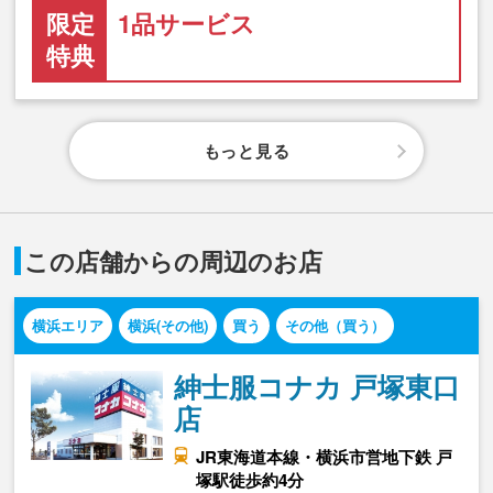
限定
1品サービス
特典
もっと見る
この店舗からの周辺のお店
横浜エリア
横浜(その他)
買う
その他（買う）
紳士服コナカ 戸塚東口
店
JR東海道本線・横浜市営地下鉄 戸
塚駅徒歩約4分