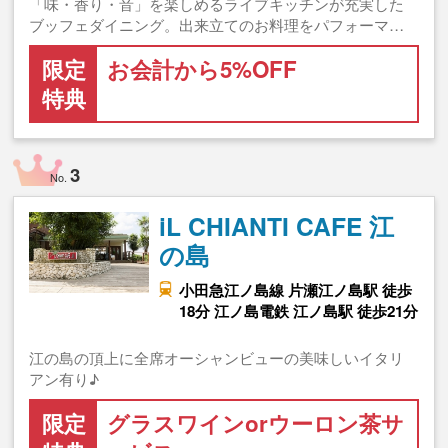
「味・香り・音」を楽しめるライブキッチンが充実した
ブッフェダイニング。出来立てのお料理をパフォーマ…
限定
お会計から5%OFF
特典
3
No.
iL CHIANTI CAFE 江
の島
小田急江ノ島線 片瀬江ノ島駅 徒歩
18分 江ノ島電鉄 江ノ島駅 徒歩21分
江の島の頂上に全席オーシャンビューの美味しいイタリ
アン有り♪
限定
グラスワインorウーロン茶サ