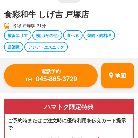
食彩和牛 しげ吉 戸塚店
各線 戸塚駅 21分
横浜エリア
横浜(その他)
食べる
焼肉・肉料理
居酒屋
アジア・エスニック
電話予約
地図
045-865-3729
TEL
ハマトク
限定特典
ご予約時またはご注文時に優待利用を伝えカード提示
で