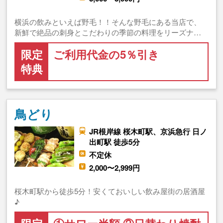
横浜の飲みといえば野毛！！そんな野毛にある当店で、
新鮮で絶品の刺身とこだわりの季節の料理をリーズナ…
限定
ご利用代金の5％引き
特典
鳥どり
JR根岸線 桜木町駅、京浜急行 日ノ
出町駅 徒歩5分
不定休
2,000〜2,999円
桜木町駅から徒歩5分！安くておいしい飲み屋街の居酒屋
♪