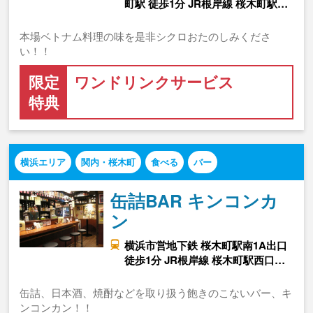
町駅 徒歩1分 JR根岸線 桜木町駅…
本場ベトナム料理の味を是非シクロおたのしみくださ
い！！
限定
ワンドリンクサービス
特典
横浜エリア
関内・桜木町
食べる
バー
缶詰BAR キンコンカ
ン
横浜市営地下鉄 桜木町駅南1A出口
徒歩1分 JR根岸線 桜木町駅西口…
缶詰、日本酒、焼酎などを取り扱う飽きのこないバー、キ
ンコンカン！！