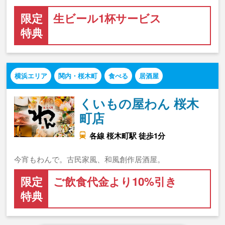
限定
生ビール1杯サービス
特典
横浜エリア
関内・桜木町
食べる
居酒屋
くいもの屋わん 桜木
町店
各線 桜木町駅 徒歩1分
今宵もわんで。古民家風、和風創作居酒屋。
限定
ご飲食代金より10%引き
特典