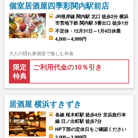
個室居酒屋四季彩関内駅前店
JR根岸線 関内駅 北口 徒歩2分 横浜
市営地下鉄 関内駅 5番出口 徒歩1分
不定休・12月31日～1月4日休業
4,000～4,999円
大人の隠れ家個室で愉しむ和食
限定
ご利用代金の10％引き
特典
居酒屋 横浜すきずき
各線 桜木町駅 徒歩4分 京浜急行本
線 日ノ出町駅 徒歩7分
HP下部の定休日をご確認ください
3,000～3,999円