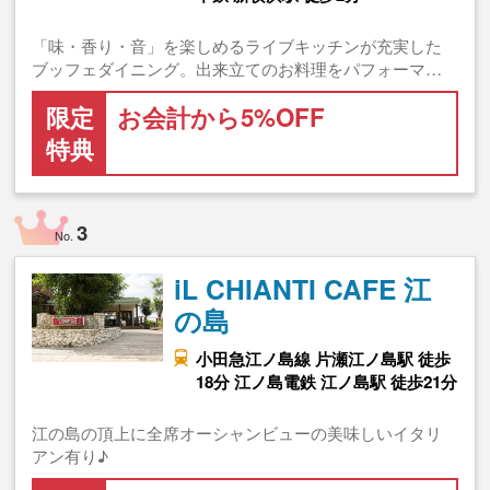
「味・香り・音」を楽しめるライブキッチンが充実した
ブッフェダイニング。出来立てのお料理をパフォーマ…
限定
お会計から5%OFF
特典
3
No.
iL CHIANTI CAFE 江
の島
小田急江ノ島線 片瀬江ノ島駅 徒歩
18分 江ノ島電鉄 江ノ島駅 徒歩21分
江の島の頂上に全席オーシャンビューの美味しいイタリ
アン有り♪