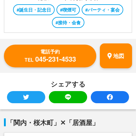
#誕生日・記念日
#喫煙可
#パーティ・宴会
#接待・会食
電話予約
地図
045-231-4533
TEL
シェアする
「関内・桜木町」✕「居酒屋」