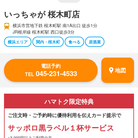
いっちゃが 桜木町店
横浜市営地下鉄 桜木町駅 南1A出口 徒歩1分
JR根岸線 桜木町駅 西口徒歩3分
横浜エリア
関内・桜木町
食べる
居酒屋
電話予約
地図
045-231-4533
TEL
ハマトク
限定特典
ご注文時・ご予約時に優待利用を伝えカード提示で
サッポロ黒ラベル１杯サービス
※3,000円以上ご利用の方