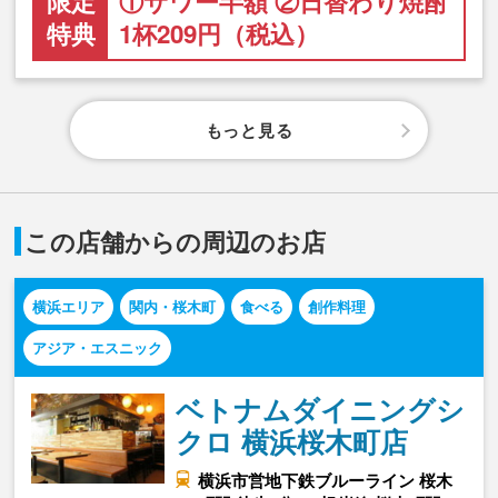
限定
①サワー半額 ②日替わり焼酎
特典
1杯209円（税込）
もっと見る
この店舗からの周辺のお店
横浜エリア
関内・桜木町
食べる
創作料理
アジア・エスニック
ベトナムダイニングシ
クロ 横浜桜木町店
横浜市営地下鉄ブルーライン 桜木