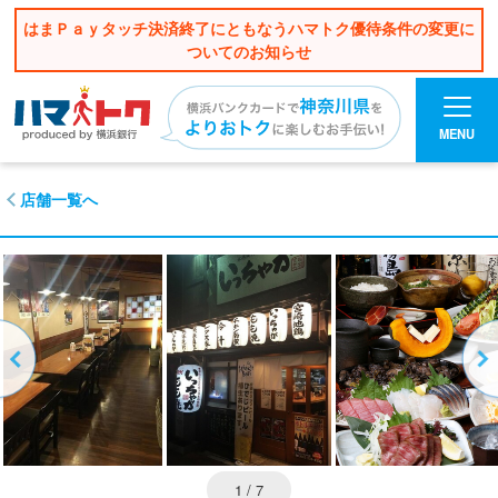
はまＰａｙタッチ決済終了にともなうハマトク優待条件の変更に
ついてのお知らせ
MENU
店舗一覧へ
1
/ 7