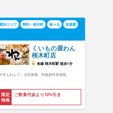
横浜エリア
関内・桜木町
食べる
居酒屋
くいもの屋わん
桜木町店
各線 桜木町駅 徒歩1分
今宵もわんで。古民家風、和風創作居酒屋。
限定
ご飲食代金より10%引き
特典