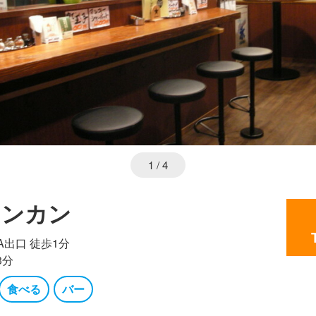
1
/ 4
コンカン
A出口 徒歩1分
3分
食べる
バー