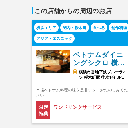
この店舗からの周辺のお店
横浜エリア
関内・桜木町
食べる
創作料理
アジア・エスニック
ベトナムダイニ
ングシクロ 横…
横浜市営地下鉄ブルーライ
ン 桜木町駅 徒歩1分 JR…
本場ベトナム料理の味を是非シクロおたのしみくだ
さい！！
限定
ワンドリンクサービス
特典