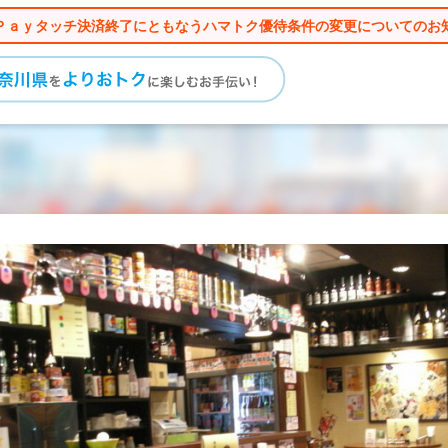
Ｐａｙタッチ決済終了にともなうハマトク優待条件の変更についてのお