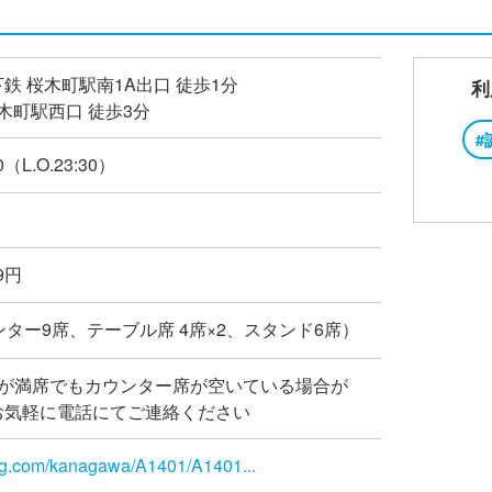
鉄 桜木町駅南1A出口 徒歩1分
利
桜木町駅西口 徒歩3分
#
0（L.O.23:30）
99円
ンター9席、テーブル席 4席×2、スタンド6席）
約が満席でもカウンター席が空いている場合が
お気軽に電話にてご連絡ください
log.com/kanagawa/A1401/A1401...