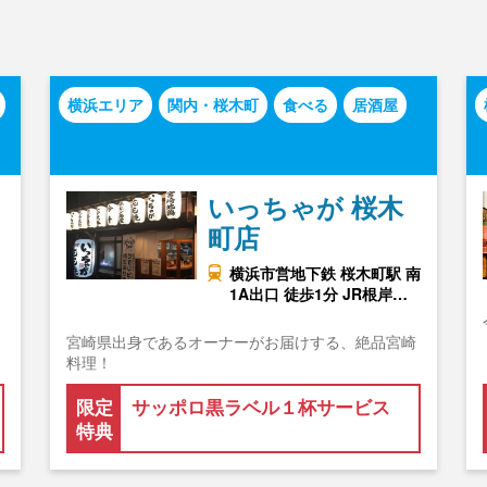
横浜エリア
関内・桜木町
食べる
居酒屋
いっちゃが 桜木
町店
横浜市営地下鉄 桜木町駅 南
1A出口 徒歩1分 JR根岸…
宮崎県出身であるオーナーがお届けする、絶品宮崎
料理！
限定
サッポロ黒ラベル１杯サービス
特典