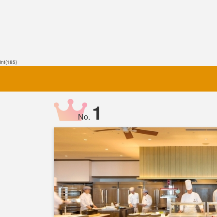
int(185)
1
No.