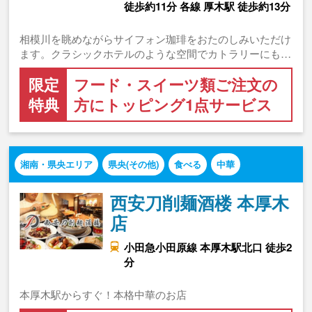
徒歩約11分 各線 厚木駅 徒歩約13分
相模川を眺めながらサイフォン珈琲をおたのしみいただけ
ます。クラシックホテルのような空間でカトラリーにも…
限定
フード・スイーツ類ご注文の
特典
方にトッピング1点サービス
湘南・県央エリア
県央(その他)
食べる
中華
西安刀削麺酒楼 本厚木
店
小田急小田原線 本厚木駅北口 徒歩2
分
本厚木駅からすぐ！本格中華のお店