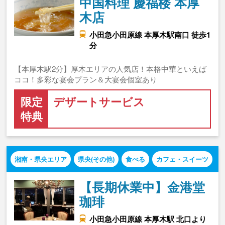
中国料理 慶福楼 本厚
木店
小田急小田原線 本厚木駅南口 徒歩1
分
【本厚木駅2分】厚木エリアの人気店！本格中華といえば
ココ！多彩な宴会プラン＆大宴会個室あり
限定
デザートサービス
特典
湘南・県央エリア
県央(その他)
食べる
カフェ・スイーツ
【長期休業中】金港堂
珈琲
小田急小田原線 本厚木駅 北口より