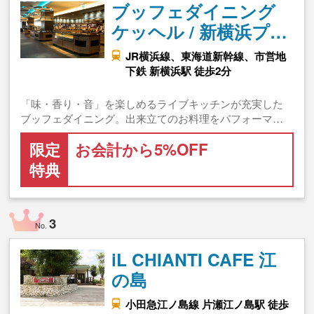
ブッフェダイニング
ケッヘル / 新横浜プ…
JR横浜線、東海道新幹線、市営地
下鉄 新横浜駅 徒歩2分
「味・香り・音」を楽しめるライブキッチンが充実した
ブッフェダイニング。出来立てのお料理をパフォーマ…
限定
お会計から5%OFF
特典
3
No.
iL CHIANTI CAFE 江
の島
小田急江ノ島線 片瀬江ノ島駅 徒歩