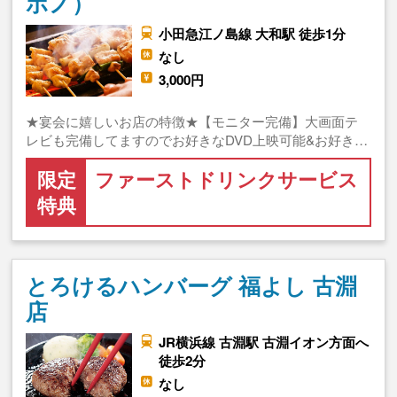
ボノ）
小田急江ノ島線 大和駅 徒歩1分
なし
3,000円
★宴会に嬉しいお店の特徴★【モニター完備】大画面テ
レビも完備してますのでお好きなDVD上映可能&お好き…
限定
ファーストドリンクサービス
特典
とろけるハンバーグ 福よし 古淵
店
JR横浜線 古淵駅 古淵イオン方面へ
徒歩2分
なし