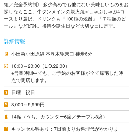
組／完全予約制》 多少高めでも他にない美味しいものをお
探しならここ。牛タンメインの炭火焼orしゃぶしゃぶ4コ
ースより選択。ドリンクも『100種の焼酎』『７種類のビ
ール』など好評。接待や誕生日など大切な日に是非。
詳細情報
小田急小田原線 本厚木駅東口 徒歩6分
18:00～23:00（L.O.22:30）
※営業時間中でも、ご予約のお客様が全て帰宅した時
点で閉店します。
日曜、祝日
8,000～9,999円
14席（うち、カウンター6席／テーブル8席）
キャンセル料あり：7日前よりお料理代がかかりま