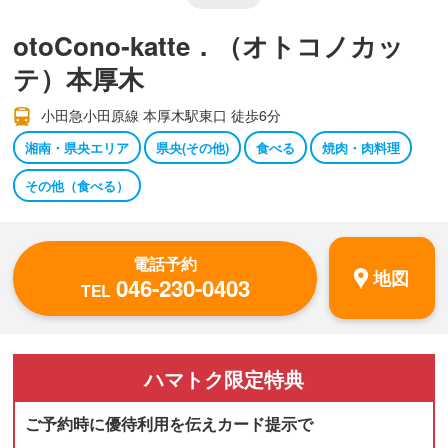
otoCono‐katte．（オトコノカッ
テ）本厚木
小田急小田原線 本厚木駅東口 徒歩6分
湘南・県央エリア
県央(その他)
食べる
焼肉・肉料理
その他（食べる）
電話予約
地図
046-230-0403
TEL
ハマトク
限定特典
ご予約時に優待利用を伝えカード提示で