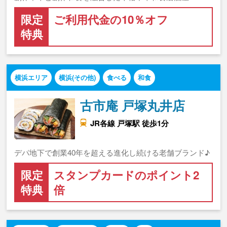
限定
ご利用代金の10％オフ
特典
横浜エリア
横浜(その他)
食べる
和食
古市庵 戸塚丸井店
JR各線 戸塚駅 徒歩1分
デパ地下で創業40年を超える進化し続ける老舗ブランド♪
限定
スタンプカードのポイント2
特典
倍