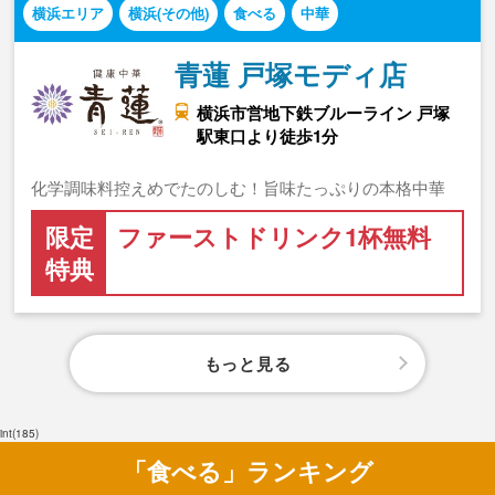
横浜エリア
横浜(その他)
食べる
中華
青蓮 戸塚モディ店
横浜市営地下鉄ブルーライン 戸塚
駅東口より徒歩1分
化学調味料控えめでたのしむ！旨味たっぷりの本格中華
限定
ファーストドリンク1杯無料
特典
もっと見る
int(185)
「食べる」ランキング