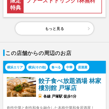
限定
ファーストドリンク1杯無料
特典
もっと見る
この店舗からの周辺のお店
横浜エリア
横浜(その他)
食べる
中華
居酒屋
餃子食べ放題酒場 林家
樓別館 戸塚店
各線 戸塚駅 徒歩1分
創作中華と創作和食を融合した本格中華和食居酒屋！