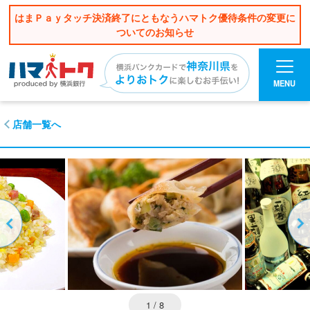
はまＰａｙタッチ決済終了にともなうハマトク優待条件の変更に
ついてのお知らせ
MENU
店舗一覧へ
1
/ 8