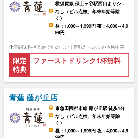
横須賀線 保土ヶ谷駅西口よりシ…
なし（ビル点検、年末年始等除
く）
昼：1.000～1,999円 夜：4,000～4,9
99円
化学調味料控えめでたのしむ！旨味たっぷりの本格中華
限定
ファーストドリンク1杯無料
特典
青蓮 藤が丘店
東急田園都市線 藤が丘駅 徒歩1分
なし（ビル点検、年末年始等除
く）
昼：1,000～1,999円 夜：4,000～4,9
99円