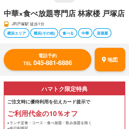
中華×食べ放題専門店 林家楼 戸塚店
JR戸塚駅 徒歩1分
横浜エリア
横浜(その他)
食べる
中華
居酒屋
電話予約
地図
045-881-6886
TEL
ハマトク
限定特典
ご注文時に優待利用を伝えカード提示で
ご利用代金の10％オフ
※ランチ定食・コース・食べ放題・飲み放題を除く
※終日利用可