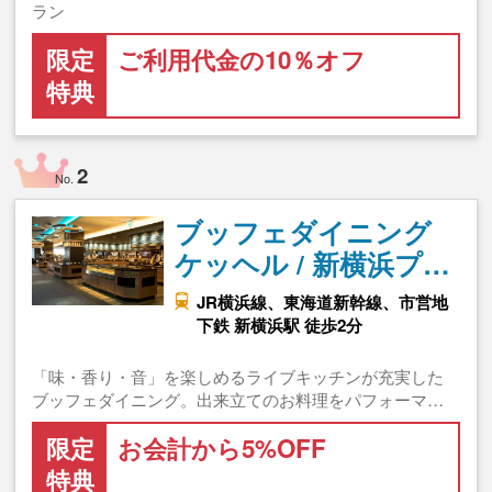
ラン
限定
ご利用代金の10％オフ
特典
2
No.
ブッフェダイニング
ケッヘル / 新横浜プ…
JR横浜線、東海道新幹線、市営地
下鉄 新横浜駅 徒歩2分
「味・香り・音」を楽しめるライブキッチンが充実した
ブッフェダイニング。出来立てのお料理をパフォーマ…
限定
お会計から5%OFF
特典