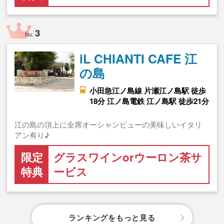
3
No.
iL CHIANTI CAFE 江
の島
小田急江ノ島線 片瀬江ノ島駅 徒歩
18分 江ノ島電鉄 江ノ島駅 徒歩21分
江の島の頂上に全席オーシャンビューの美味しいイタリ
アン有り♪
限定
グラスワインorウーロン茶サ
特典
ービス
ランキングをもっと見る