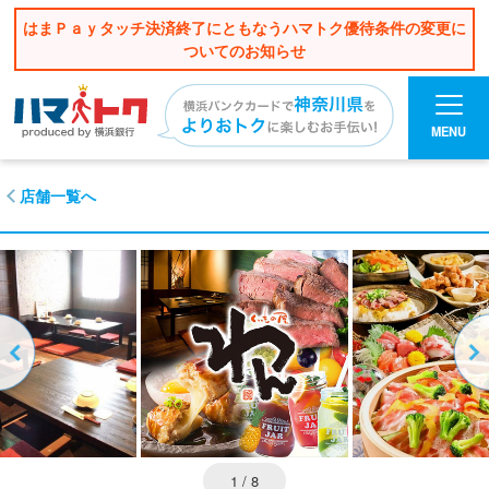
はまＰａｙタッチ決済終了にともなうハマトク優待条件の変更に
ついてのお知らせ
MENU
店舗一覧へ
1
/ 8