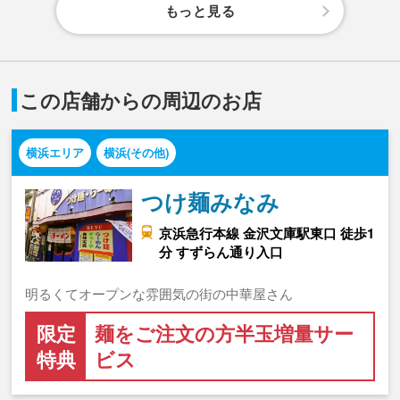
もっと見る
この店舗からの周辺のお店
横浜エリア
横浜(その他)
つけ麺みなみ
京浜急行本線 金沢文庫駅東口 徒歩1
分 すずらん通り入口
明るくてオープンな雰囲気の街の中華屋さん
限定
麺をご注文の方半玉増量サー
特典
ビス