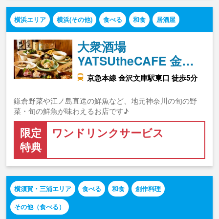
横浜エリア
横浜(その他)
食べる
和食
居酒屋
大衆酒場
YATSUtheCAFE 金…
京急本線 金沢文庫駅東口 徒歩5分
鎌倉野菜や江ノ島直送の鮮魚など、地元神奈川の旬の野
菜・旬の鮮魚が味わえるお店です♪
限定
ワンドリンクサービス
特典
横須賀・三浦エリア
食べる
和食
創作料理
その他（食べる）