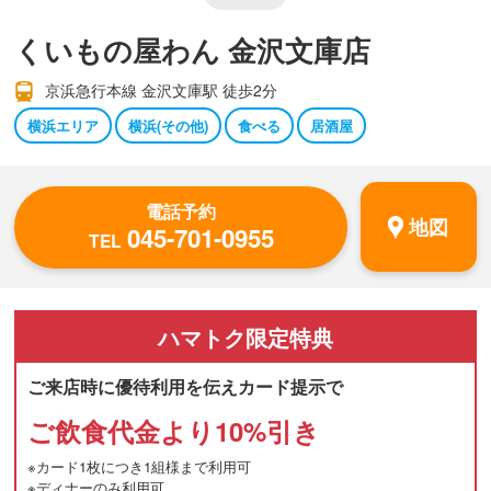
くいもの屋わん 金沢文庫店
京浜急行本線 金沢文庫駅 徒歩2分
横浜エリア
横浜(その他)
食べる
居酒屋
電話予約
地図
045-701-0955
TEL
ハマトク
限定特典
ご来店時に優待利用を伝えカード提示で
ご飲食代金より10%引き
※カード1枚につき1組様まで利用可
※ディナーのみ利用可