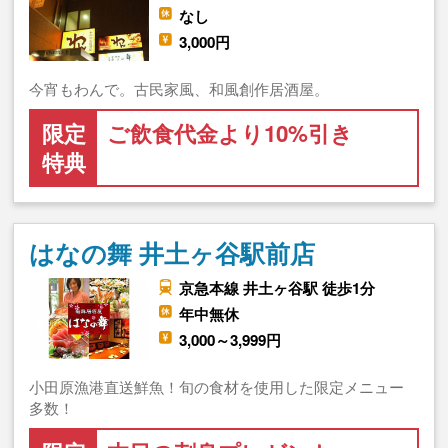
なし
3,000円
今宵もわんで。古民家風、和風創作居酒屋。
限定
ご飲食代金より10%引き
特典
はなの舞 井土ヶ谷駅前店
京急本線 井土ヶ谷駅 徒歩1分
年中無休
3,000～3,999円
小田原漁港直送鮮魚！旬の食材を使用した限定メニュー
多数！