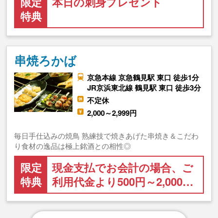
限定
本日の刺身プレゼント
特典
串焼ろかば
京急本線 京急鶴見駅 東口 徒歩1分
JR京浜東北線 鶴見駅 東口 徒歩3分
不定休
2,000～2,999円
毎日手仕込みの焼鳥 熟練技で焼きあげた串焼き＆こだわ
り食材の逸品は極上銘酒との相性◎
限定
現金支払でお会計の場合、ご
特典
利用代金より500円～2,000…