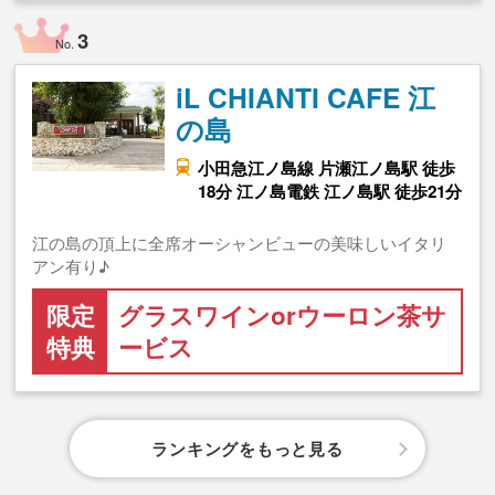
3
No.
iL CHIANTI CAFE 江
の島
小田急江ノ島線 片瀬江ノ島駅 徒歩
18分 江ノ島電鉄 江ノ島駅 徒歩21分
江の島の頂上に全席オーシャンビューの美味しいイタリ
アン有り♪
限定
グラスワインorウーロン茶サ
特典
ービス
ランキングをもっと見る