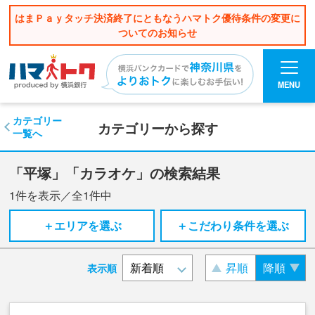
はまＰａｙタッチ決済終了にともなうハマトク優待条件の変更に
ついてのお知らせ
MENU
カテゴリー
カテゴリーから探す
一覧へ
「平塚」「カラオケ」の検索結果
1
件を表示／全
1
件中
＋エリアを選ぶ
＋こだわり条件を選ぶ
昇順
降順
表示順