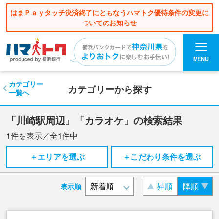
はまＰａｙタッチ決済終了にともなうハマトク優待条件の変更に
ついてのお知らせ
MENU
カテゴリー
カテゴリーから探す
一覧へ
「川崎駅周辺」「カラオケ」の検索結果
1
件を表示／全
1
件中
＋エリアを選ぶ
＋こだわり条件を選ぶ
昇順
降順
表示順