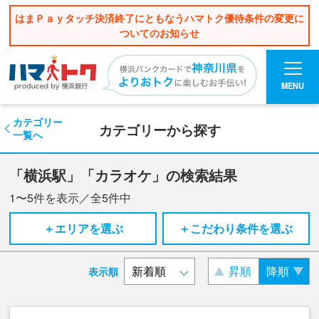
はまＰａｙタッチ決済終了にともなうハマトク優待条件の変更に
ついてのお知らせ
MENU
カテゴリー
カテゴリーから探す
一覧へ
「横浜駅」「カラオケ」の検索結果
1〜5
件を表示／全
5
件中
＋エリアを選ぶ
＋こだわり条件を選ぶ
昇順
降順
表示順