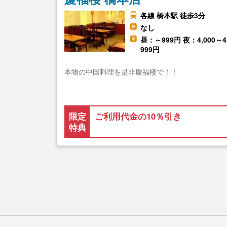
各線 橋本駅 徒歩3分
なし
昼：～999円 夜：4,000～4
999円
本物の中国料理を是非慶福楼で！！
限定
ご利用代金の10％引き
特典