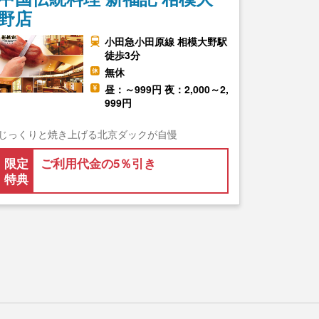
野店
小田急小田原線 相模大野駅
徒歩3分
無休
昼：～999円 夜：2,000～2,
999円
じっくりと焼き上げる北京ダックが自慢
限定
ご利用代金の5％引き
特典