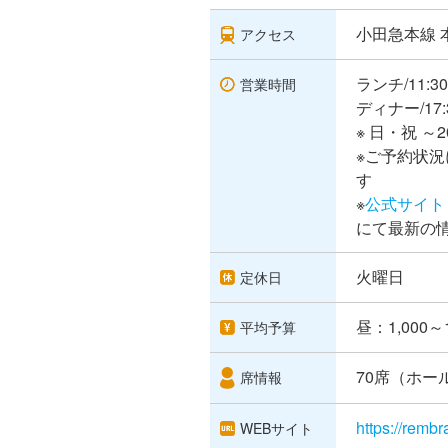
小田急本線 
アクセス
ランチ/11:
営業時間
ディナー/17
※ 日・祝 ～2
※ご予約状
す
※
公式サイト
にて最新の
火曜日
定休日
昼：1,000～
平均予算
70席（ホール
席情報
https://rembr
WEBサイト