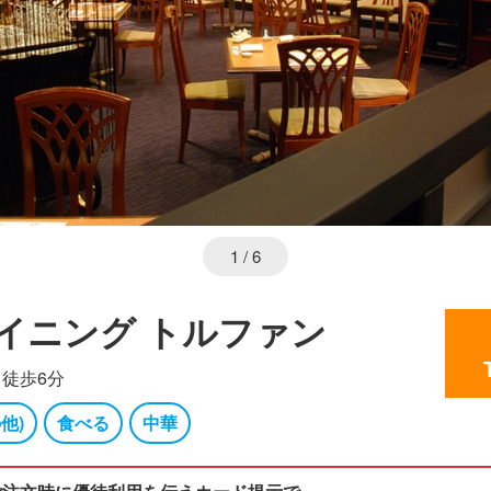
1
/ 6
イニング トルファン
徒歩6分
他)
食べる
中華