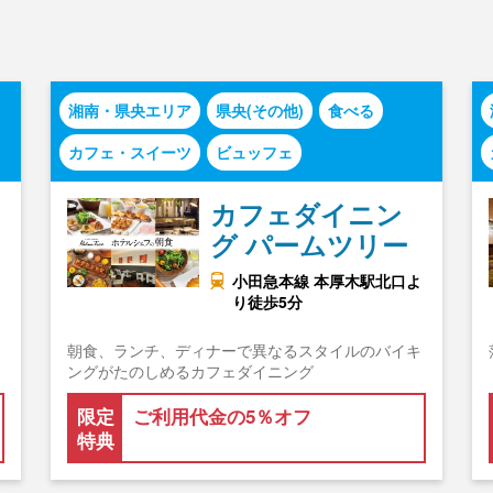
湘南・県央エリア
県央(その他)
食べる
カフェ・スイーツ
ビュッフェ
カフェダイニン
グ パームツリー
小田急本線 本厚木駅北口よ
り徒歩5分
朝食、ランチ、ディナーで異なるスタイルのバイキ
ングがたのしめるカフェダイニング
限定
ご利用代金の5％オフ
特典