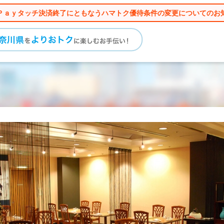
Ｐａｙタッチ決済終了にともなうハマトク優待条件の変更についてのお