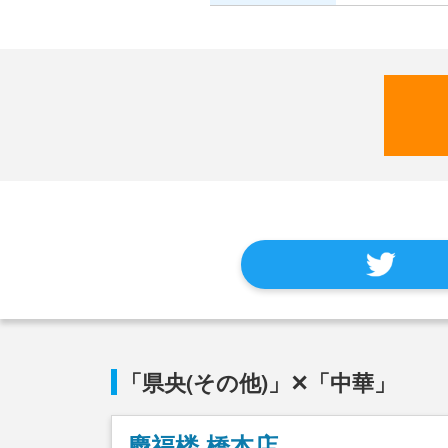
「県央(その他)」✕「中華」
慶福楼 橋本店