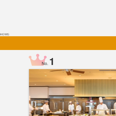
int(185)
1
No.