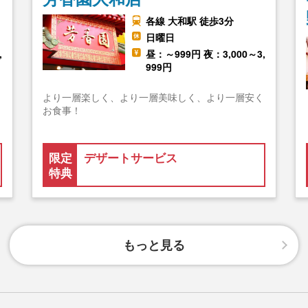
各線 大和駅 徒歩3分
日曜日
,
昼：～999円 夜：3,000～3,
999円
より一層楽しく、より一層美味しく、より一層安く
お食事！
限定
デザートサービス
特典
もっと見る