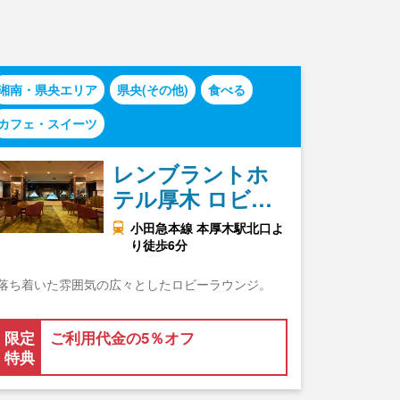
湘南・県央エリア
県央(その他)
食べる
カフェ・スイーツ
レンブラントホ
テル厚木 ロビ…
小田急本線 本厚木駅北口よ
り徒歩6分
落ち着いた雰囲気の広々としたロビーラウンジ。
限定
ご利用代金の5％オフ
特典