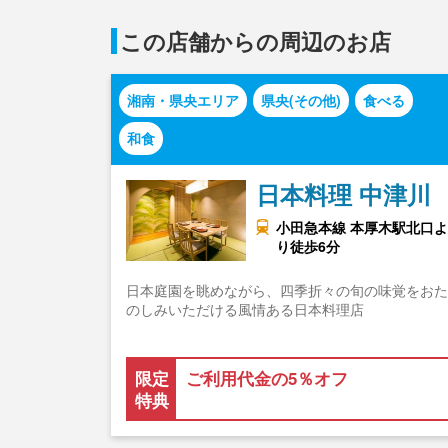
この店舗からの周辺のお店
湘南・県央エリア
県央(その他)
食べる
和食
日本料理 中津川
小田急本線 本厚木駅北口よ
り徒歩6分
日本庭園を眺めながら、四季折々の旬の味覚をおた
のしみいただける風情ある日本料理店
限定
ご利用代金の5％オフ
特典