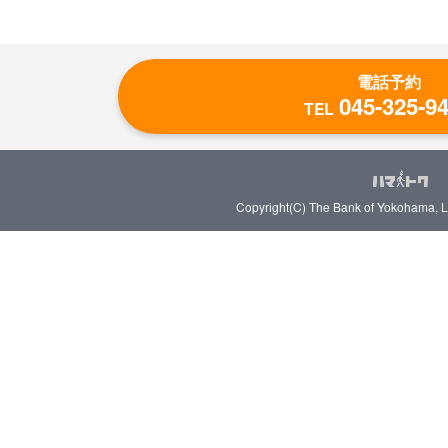
電話予約
045-325-9
TEL
Copyright(C) The Bank of Yokohama, Ltd