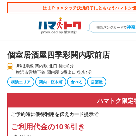
はまＰａｙタッチ決済終了にともなうハマトク
個室居酒屋四季彩関内駅前店
JR根岸線 関内駅 北口 徒歩2分
横浜市営地下鉄 関内駅 5番出口 徒歩1分
横浜エリア
関内・桜木町
食べる
居酒屋
ハマトク
限定
ご予約時に優待利用を伝えカード提示で
ご利用代金の10％引き